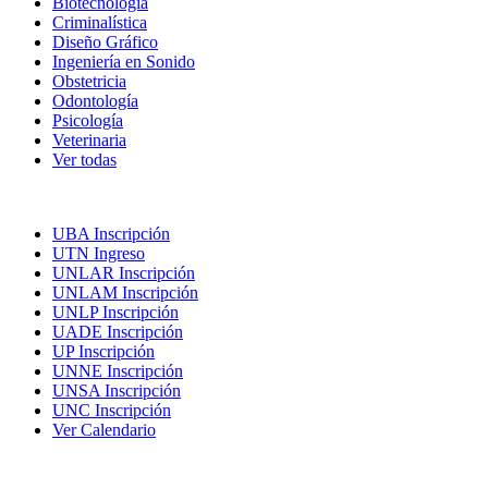
Biotecnología
Criminalística
Diseño Gráfico
Ingeniería en Sonido
Obstetricia
Odontología
Psicología
Veterinaria
Ver todas
Inscripciones
UBA Inscripción
UTN Ingreso
UNLAR Inscripción
UNLAM Inscripción
UNLP Inscripción
UADE Inscripción
UP Inscripción
UNNE Inscripción
UNSA Inscripción
UNC Inscripción
Ver Calendario
Las Mejores Universidades