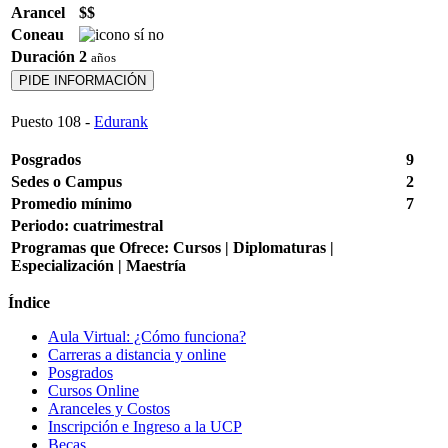
Arancel
$$
Coneau
Duración
2
años
PIDE INFORMACIÓN
Puesto
108
-
Edurank
Posgrados
9
Sedes o Campus
2
Promedio mínimo
7
Periodo: cuatrimestral
Programas que Ofrece:
Cursos | Diplomaturas |
Especialización | Maestría
Índice
Aula Virtual: ¿Cómo funciona?
Carreras a distancia y online
Posgrados
Cursos Online
Aranceles y Costos
Inscripción e Ingreso a la UCP
Becas