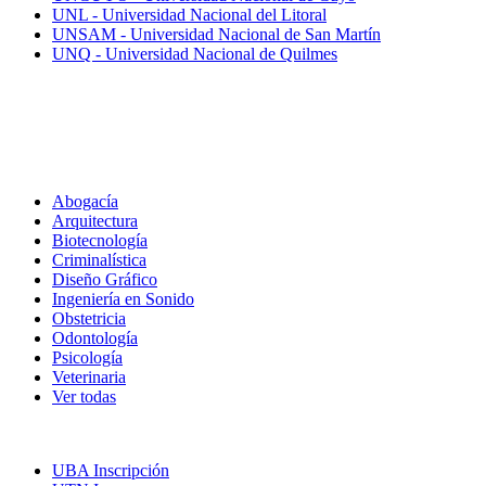
UNL - Universidad Nacional del Litoral
UNSAM - Universidad Nacional de San Martín
UNQ - Universidad Nacional de Quilmes
Carreras
Abogacía
Arquitectura
Biotecnología
Criminalística
Diseño Gráfico
Ingeniería en Sonido
Obstetricia
Odontología
Psicología
Veterinaria
Ver todas
Inscripciones
UBA Inscripción