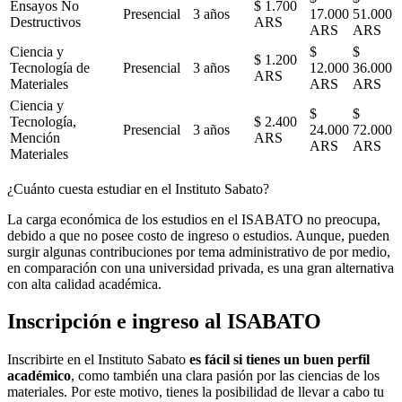
Ensayos No
$ 1.700
Presencial
3 años
17.000
51.000
Destructivos
ARS
ARS
ARS
Ciencia y
$
$
$ 1.200
Tecnología de
Presencial
3 años
12.000
36.000
ARS
Materiales
ARS
ARS
Ciencia y
$
$
Tecnología,
$ 2.400
Presencial
3 años
24.000
72.000
Mención
ARS
ARS
ARS
Materiales
¿Cuánto cuesta estudiar en el Instituto Sabato?
La carga económica de los estudios en el ISABATO no preocupa,
debido a que no posee costo de ingreso o estudios. Aunque, pueden
surgir algunas contribuciones por tema administrativo de por medio,
en comparación con una universidad privada, es una gran alternativa
con alta calidad académica.
Inscripción e ingreso al ISABATO
Inscribirte en el Instituto Sabato
es fácil si tienes un buen perfil
académico
, como también una clara pasión por las ciencias de los
materiales. Por este motivo, tienes la posibilidad de llevar a cabo tu