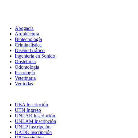
Carreras
Abogacía
Arquitectura
Biotecnología
Criminalística
Diseño Gráfico
Ingeniería en Sonido
Obstetricia
Odontología
Psicología
Veterinaria
Ver todas
Inscripciones
UBA Inscripción
UTN Ingreso
UNLAR Inscripción
UNLAM Inscripción
UNLP Inscripción
UADE Inscripción
UP Inscripción