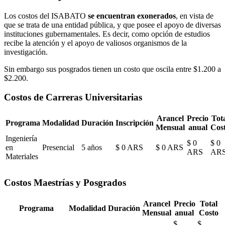
Los costos del ISABATO
se encuentran exonerados
, en vista de
que se trata de una entidad pública, y que posee el apoyo de diversas
instituciones gubernamentales. Es decir, como opción de estudios
recibe la atención y el apoyo de valiosos organismos de la
investigación.
Sin embargo sus posgrados tienen un costo que oscila entre $1.200 a
$2.200.
Costos de Carreras Universitarias
Arancel
Precio
Tot
Programa
Modalidad
Duración
Inscripción
Mensual
anual
Cos
Ingeniería
$ 0
$ 0
en
Presencial
5 años
$ 0 ARS
$ 0 ARS
ARS
AR
Materiales
Costos Maestrías y Posgrados
Arancel
Precio
Total
Programa
Modalidad
Duración
Mensual
anual
Costo
$
$