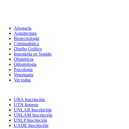
Carreras
Abogacía
Arquitectura
Biotecnología
Criminalística
Diseño Gráfico
Ingeniería en Sonido
Obstetricia
Odontología
Psicología
Veterinaria
Ver todas
Inscripciones
UBA Inscripción
UTN Ingreso
UNLAR Inscripción
UNLAM Inscripción
UNLP Inscripción
UADE Inscripción