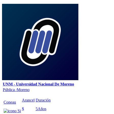
UNM - Universidad Nacional De Moreno
Pública
Moreno
/
Arancel
Duración
Coneau
$
5
Años