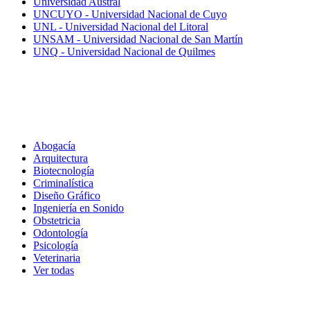
Universidad Austral
UNCUYO - Universidad Nacional de Cuyo
UNL - Universidad Nacional del Litoral
UNSAM - Universidad Nacional de San Martín
UNQ - Universidad Nacional de Quilmes
Carreras
Abogacía
Arquitectura
Biotecnología
Criminalística
Diseño Gráfico
Ingeniería en Sonido
Obstetricia
Odontología
Psicología
Veterinaria
Ver todas
Inscripciones