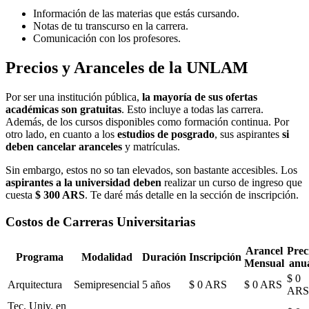
Información de las materias que estás cursando.
Notas de tu transcurso en la carrera.
Comunicación con los profesores.
Precios y Aranceles de la UNLAM
Por ser una institución pública,
la mayoría de sus ofertas
académicas son gratuitas
. Esto incluye a todas las carrera.
Además, de los cursos disponibles como formación continua. Por
otro lado, en cuanto a los
estudios de posgrado
, sus aspirantes
si
deben cancelar aranceles
y matrículas.
Sin embargo, estos no so tan elevados, son bastante accesibles. Los
aspirantes a la universidad deben
realizar un curso de ingreso que
cuesta
$ 300 ARS
. Te daré más detalle en la sección de inscripción.
Costos de Carreras Universitarias
Arancel
Prec
Programa
Modalidad
Duración
Inscripción
Mensual
anu
$ 0
Arquitectura
Semipresencial
5 años
$ 0 ARS
$ 0 ARS
ARS
Tec. Univ. en