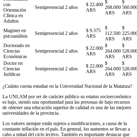
$
$
con
$ 22.400
Semipresencial
2 años
268.000
560.00
Orientación
ARS
ARS
ARS
Clínica en
Adultos
$
$
Magister en
$ 9.375
Semipresencial
2 años
112.500
225.00
psicoanálisis
ARS
ARS
ARS
Doctorado en
$
$
$ 22.000
Ciencias
Semipresencial
2 años
264.000
528.00
ARS
Económicas
ARS
ARS
Doctor en
$
$
$ 22.000
Ciencias
Semipresencial
2 años
264.000
528.00
ARS
Jurídicas
ARS
ARS
¿Cuánto cuesta estudiar en la Universidad Nacional de la Matanza?
La UNLAM por ser de carácter público su estatus socioeconómico
es bajo, siendo una oportunidad para las personas de bajo recursos
de obtener una educación superior de calidad es una de las mejores
universidades de la provincia.
Los valores siempre están sujetos a modificaciones, a causa de la
constante inflación en el país. En general, los aumentos se llevan a
cabo a mitad del ciclo lectivo. También es importante destacar que