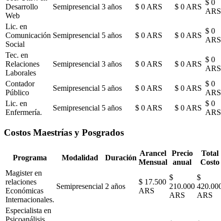
$ 0
Desarrollo
Semipresencial
3 años
$ 0 ARS
$ 0 ARS
ARS
Web
Lic. en
$ 0
Comunicación
Semipresencial
5 años
$ 0 ARS
$ 0 ARS
ARS
Social
Tec. en
$ 0
Relaciones
Semipresencial
3 años
$ 0 ARS
$ 0 ARS
ARS
Laborales
Contador
$ 0
Semipresencial
5 años
$ 0 ARS
$ 0 ARS
Público
ARS
Lic. en
$ 0
Semipresencial
5 años
$ 0 ARS
$ 0 ARS
Enfermería.
ARS
Costos Maestrías y Posgrados
Arancel
Precio
Total
Programa
Modalidad
Duración
Mensual
anual
Costo
Magister en
$
$
relaciones
$ 17.500
Semipresencial
2 años
210.000
420.00
Económicas
ARS
ARS
ARS
Internacionales.
Especialista en
Psicoanálisis