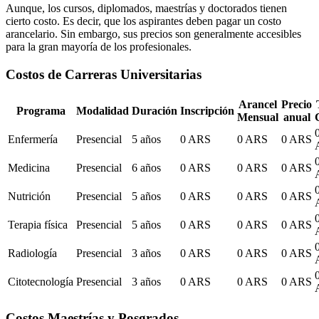
Aunque, los cursos, diplomados, maestrías y doctorados tienen
cierto costo. Es decir, que los aspirantes deben pagar un costo
arancelario. Sin embargo, sus precios son generalmente accesibles
para la gran mayoría de los profesionales.
Costos de Carreras Universitarias
Arancel
Precio
Programa
Modalidad
Duración
Inscripción
Mensual
anual
Enfermería
Presencial
5 años
0 ARS
0 ARS
0 ARS
Medicina
Presencial
6 años
0 ARS
0 ARS
0 ARS
Nutrición
Presencial
5 años
0 ARS
0 ARS
0 ARS
Terapia física
Presencial
5 años
0 ARS
0 ARS
0 ARS
Radiología
Presencial
3 años
0 ARS
0 ARS
0 ARS
Citotecnología
Presencial
3 años
0 ARS
0 ARS
0 ARS
Costos Maestrías y Posgrados