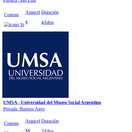
Pública
San Luis
/
Arancel
Duración
Coneau
$
4
Años
UMSA - Universidad del Museo Social Argentino
Privada
Buenos Aires
/
Arancel
Duración
Coneau
$$
3
Años