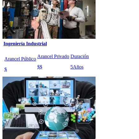
Ingeniería Industrial
Arancel Privado
Duración
Arancel Público
$$
5
Años
$