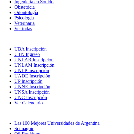
Ingeniería en Sonido
Obstetricia
Odontología
Psicología
Veterinaria
Ver todas
Inscripciones
UBA Inscripción
UTN Ingreso
UNLAR Inscripción
UNLAM Inscripción
UNLP Inscripción
UADE Inscripción
UP Inscripción
UNNE Inscripción
UNSA Inscripción
UNC Inscripción
Ver Calendario
Las Mejores Universidades
Las 100 Mejores Universidades de Argentina
Scimagoir
QS Rankings