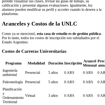
permite visualizar sus clases, revisar las guías de trabajo, su
calificación y presentar algunas evaluaciones. Igualmente, los
alumnos pueden modificar su perfil y acceder cuando lo deseen a la
plataforma.
Aranceles y Costos de la UNLC
Como ya se mencionó,
esta casa de estudio es de gestión pública
.
Por lo tanto, todos los costos de inscripción son subsidiados por el
Estado Argentino.
Costos de Carreras Universitarias
Arancel
Prec
Programa
Modalidad
Duración
Inscripción
Mensual
anu
Ingeniería
Presencial
5 años
0 ARS
0 ARS
0 A
ambiental
Paleontología
Presencial
5 años
0 ARS
0 ARS
0 A
Planificación
y
Virtual
3 años
0 ARS
0 ARS
0 A
Ordenamiento
Territorial