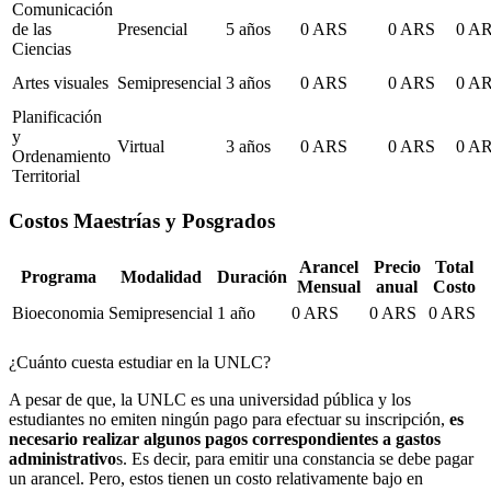
Comunicación
de las
Presencial
5 años
0 ARS
0 ARS
0 A
Ciencias
Artes visuales
Semipresencial
3 años
0 ARS
0 ARS
0 A
Planificación
y
Virtual
3 años
0 ARS
0 ARS
0 A
Ordenamiento
Territorial
Costos Maestrías y Posgrados
Arancel
Precio
Total
Programa
Modalidad
Duración
Mensual
anual
Costo
Bioeconomia
Semipresencial
1 año
0 ARS
0 ARS
0 ARS
¿Cuánto cuesta estudiar en la UNLC?
A pesar de que, la UNLC es una universidad pública y los
estudiantes no emiten ningún pago para efectuar su inscripción,
es
necesario realizar algunos pagos correspondientes a gastos
administrativo
s. Es decir, para emitir una constancia se debe pagar
un arancel. Pero, estos tienen un costo relativamente bajo en