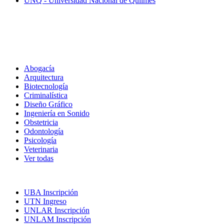
UNQ - Universidad Nacional de Quilmes
Carreras
Abogacía
Arquitectura
Biotecnología
Criminalística
Diseño Gráfico
Ingeniería en Sonido
Obstetricia
Odontología
Psicología
Veterinaria
Ver todas
Inscripciones
UBA Inscripción
UTN Ingreso
UNLAR Inscripción
UNLAM Inscripción