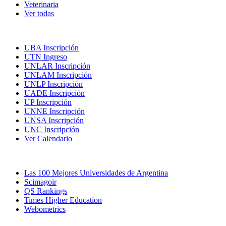
Veterinaria
Ver todas
Inscripciones
UBA Inscripción
UTN Ingreso
UNLAR Inscripción
UNLAM Inscripción
UNLP Inscripción
UADE Inscripción
UP Inscripción
UNNE Inscripción
UNSA Inscripción
UNC Inscripción
Ver Calendario
Las Mejores Universidades
Las 100 Mejores Universidades de Argentina
Scimagoir
QS Rankings
Times Higher Education
Webometrics