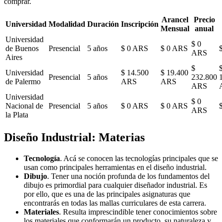
comprar.
Arancel
Precio
Universidad
Modalidad
Duración
Inscripción
Mensual
anual
Universidad
$ 0
de Buenos
Presencial
5 años
$ 0 ARS
$ 0 ARS
ARS
Aires
$
Universidad
$ 14.500
$ 19.400
Presencial
5 años
232.800
de Palermo
ARS
ARS
ARS
Universidad
$ 0
Nacional de
Presencial
5 años
$ 0 ARS
$ 0 ARS
ARS
la Plata
Diseño Industrial: Materias
Tecnología
. Acá se conocen las tecnologías principales que se
usan como principales herramientas en el diseño industrial.
Dibujo
. Tener una noción profunda de los fundamentos del
dibujo es primordial para cualquier diseñador industrial. Es
por ello, que es una de las principales asignaturas que
encontrarás en todas las mallas curriculares de esta carrera.
Materiales
. Resulta imprescindible tener conocimientos sobre
los materiales que conformarán un producto, su naturaleza y