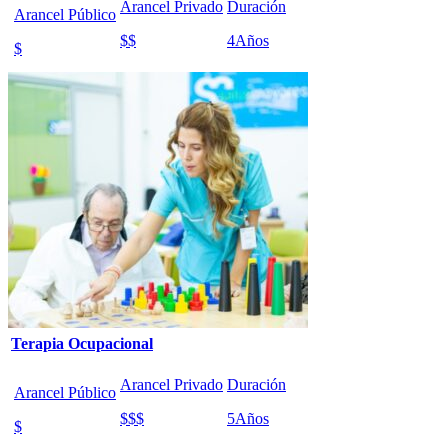
Arancel Privado
Duración
Arancel Público
$$
4
Años
$
Terapia Ocupacional
Arancel Privado
Duración
Arancel Público
$$$
5
Años
$