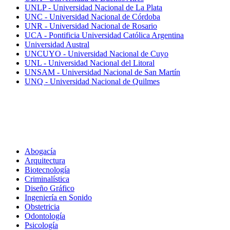
UNLP - Universidad Nacional de La Plata
UNC - Universidad Nacional de Córdoba
UNR - Universidad Nacional de Rosario
UCA - Pontificia Universidad Católica Argentina
Universidad Austral
UNCUYO - Universidad Nacional de Cuyo
UNL - Universidad Nacional del Litoral
UNSAM - Universidad Nacional de San Martín
UNQ - Universidad Nacional de Quilmes
Carreras
Abogacía
Arquitectura
Biotecnología
Criminalística
Diseño Gráfico
Ingeniería en Sonido
Obstetricia
Odontología
Psicología