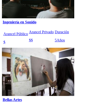
Ingeniería en Sonido
Arancel Privado
Duración
Arancel Público
$$
5
Años
$
Bellas Artes