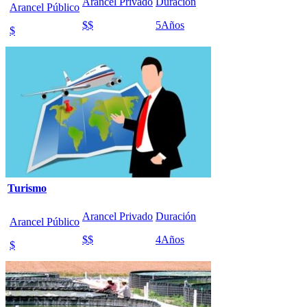
Arancel Privado
Duración
Arancel Público
$$
5
Años
$
Turismo
Arancel Privado
Duración
Arancel Público
$$
4
Años
$