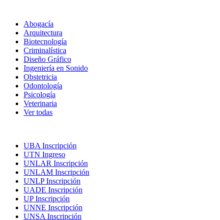
Carreras
Abogacía
Arquitectura
Biotecnología
Criminalística
Diseño Gráfico
Ingeniería en Sonido
Obstetricia
Odontología
Psicología
Veterinaria
Ver todas
Inscripciones
UBA Inscripción
UTN Ingreso
UNLAR Inscripción
UNLAM Inscripción
UNLP Inscripción
UADE Inscripción
UP Inscripción
UNNE Inscripción
UNSA Inscripción