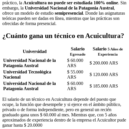
práctico, la
Acuicultura no puede ser estudiada 100% online
. Sin
embargo, la
Universidad Nacional de la Patagonia Austral
,
ofrece un modelo de estudio
semipresencial
. Donde las asignaturas
teóricas pueden ser dadas en línea, mientras que las prácticas son
ofrecidas de forma presencial.
¿Cuánto gana un técnico en Acuicultura?
Salario
Salario
5 Años de
Universidad
Egresado
Experiencia
Universidad Nacional de la
$ 60.000
$ 200.000 ARS
Patagonia Austral
ARS
Universidad Tecnológica
$ 55.000
$ 120.000 ARS
Nacional
ARS
Universidad Nacional de la
$ 60.000
$ 185.000 ARS
Patagonia Austral
ARS
El salario de un técnico en Acuicultura depende del puesto que
ocupe, la función que desempeñe y si ejerce en el ámbito público,
privado o de forma independiente, pero en general un recién
graduado gana unos $ 60.000 al mes. Mientras que, con 5 años
aproximados de experiencia dentro de la empresa el Acuicultor pude
ganar hasta $ 20.0000