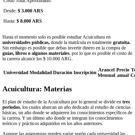
Costo Total Aproximado:
Desde:
$ 3.000 ARS
Hasta:
$ 8.000 ARS
Hasta el momento solo es posible estudiar Acuicultura en
universidades públicas,
donde la matrícula es totalmente
gratuita.
Sin embargo es posible que debas invertir dinero en la compra de
guías, libros o algunos materiales
, por lo que es posible el costo de
la carrera alcance los $ 10.000 ARG.
Arancel
Precio
T
Universidad
Modalidad
Duración
Inscripción
Mensual
anual
C
Acuicultura: Materias
El plan de estudio de la Acuicultura por lo general se divide en
tres
periodos
, los cuales abarcan un año dedicado al estudio de ciencias
básicas, un año donde se adquieren los conocimientos específicos de
la carrera. Y un último año donde se integran los conocimientos
teóricos y prácticos adquiridos en los años anteriores.
Aunque las asignaturas pueden variar según cada universidad las