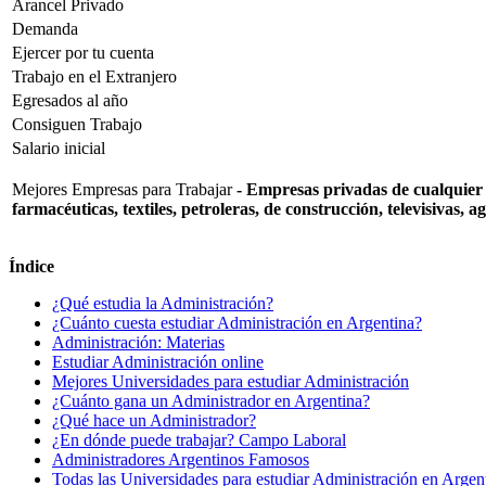
Arancel Privado
Demanda
Ejercer por tu cuenta
Trabajo en el Extranjero
Egresados al año
Consiguen Trabajo
Salario inicial
Mejores Empresas para Trabajar
- Empresas privadas de cualquier 
farmacéuticas, textiles, petroleras, de construcción, televisivas,
Índice
¿Qué estudia la Administración?
¿Cuánto cuesta estudiar Administración en Argentina?
Administración: Materias
Estudiar Administración online
Mejores Universidades para estudiar Administración
¿Cuánto gana un Administrador en Argentina?
¿Qué hace un Administrador?
¿En dónde puede trabajar? Campo Laboral
Administradores Argentinos Famosos
Todas las Universidades para estudiar Administración en Argen