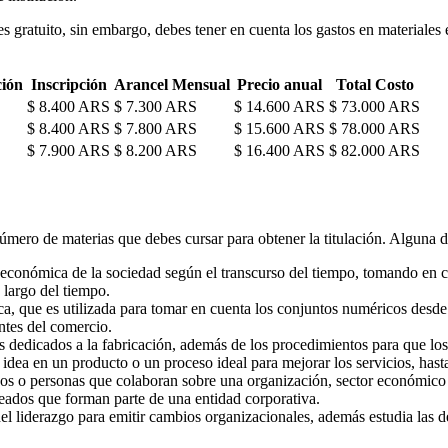
 es gratuito, sin embargo, debes tener en cuenta los gastos en materiales
ión
Inscripción
Arancel Mensual
Precio anual
Total Costo
$ 8.400 ARS
$ 7.300 ARS
$ 14.600 ARS
$ 73.000 ARS
$ 8.400 ARS
$ 7.800 ARS
$ 15.600 ARS
$ 78.000 ARS
$ 7.900 ARS
$ 8.200 ARS
$ 16.400 ARS
$ 82.000 ARS
mero de materias que debes cursar para obtener la titulación. Alguna de 
a económica de la sociedad según el transcurso del tiempo, tomando en 
 largo del tiempo.
, que es utilizada para tomar en cuenta los conjuntos numéricos desde u
ntes del comercio.
s dedicados a la fabricación, además de los procedimientos para que lo
idea en un producto o un proceso ideal para mejorar los servicios, hast
ados o personas que colaboran sobre una organización, sector económic
leados que forman parte de una entidad corporativa.
l liderazgo para emitir cambios organizacionales, además estudia las d