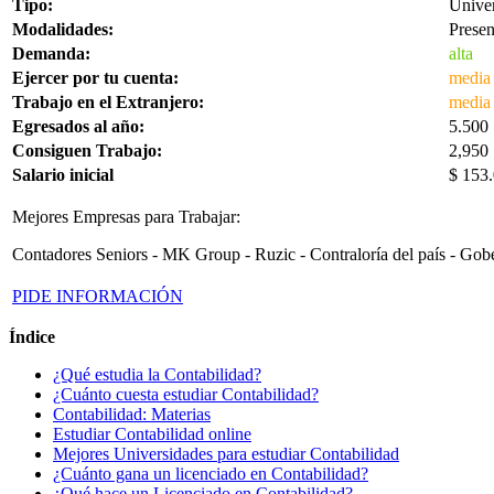
Tipo:
Univer
Modalidades:
Presen
Demanda:
alta
Ejercer por tu cuenta:
media
Trabajo en el Extranjero:
media
Egresados al año:
5.500
Consiguen Trabajo:
2,950
Salario inicial
$ 153
Mejores Empresas para Trabajar:
Contadores Seniors - MK Group - Ruzic - Contraloría del país - Gober
PIDE INFORMACIÓN
Índice
¿Qué estudia la Contabilidad?
¿Cuánto cuesta estudiar Contabilidad?
Contabilidad: Materias
Estudiar Contabilidad online
Mejores Universidades para estudiar Contabilidad
¿Cuánto gana un licenciado en Contabilidad?
¿Qué hace un Licenciado en Contabilidad?