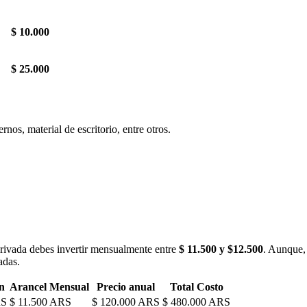
$ 10.000
$ 25.000
rnos, material de escritorio, entre otros.
privada debes invertir mensualmente entre
$ 11.500 y $12.500
. Aunque, 
adas.
n
Arancel Mensual
Precio anual
Total Costo
RS
$ 11.500 ARS
$ 120.000 ARS
$ 480.000 ARS