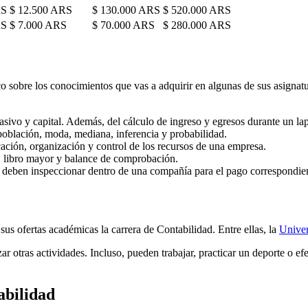
RS
$ 12.500 ARS
$ 130.000 ARS
$ 520.000 ARS
RS
$ 7.000 ARS
$ 70.000 ARS
$ 280.000 ARS
oco sobre los conocimientos que vas a adquirir en algunas de sus asigna
pasivo y capital. Además, del cálculo de ingreso y egresos durante un la
población, moda, mediana, inferencia y probabilidad.
cación, organización y control de los recursos de una empresa.
io, libro mayor y balance de comprobación.
 deben inspeccionar dentro de una compañía para el pago correspondien
us ofertas académicas la carrera de Contabilidad. Entre ellas, la
Univer
ar otras actividades. Incluso, pueden trabajar, practicar un deporte o ef
abilidad