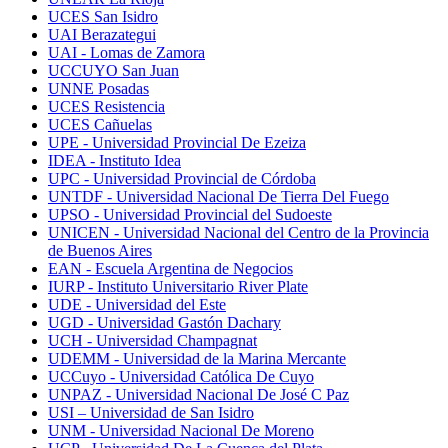
UCES San Isidro
UAI Berazategui
UAI - Lomas de Zamora
UCCUYO San Juan
UNNE Posadas
UCES Resistencia
UCES Cañuelas
UPE - Universidad Provincial De Ezeiza
IDEA - Instituto Idea
UPC - Universidad Provincial de Córdoba
UNTDF - Universidad Nacional De Tierra Del Fuego
UPSO - Universidad Provincial del Sudoeste
UNICEN - Universidad Nacional del Centro de la Provincia
de Buenos Aires
EAN - Escuela Argentina de Negocios
IURP - Instituto Universitario River Plate
UDE - Universidad del Este
UGD - Universidad Gastón Dachary
UCH - Universidad Champagnat
UDEMM - Universidad de la Marina Mercante
UCCuyo - Universidad Católica De Cuyo
UNPAZ - Universidad Nacional De José C Paz
USI – Universidad de San Isidro
UNM - Universidad Nacional De Moreno