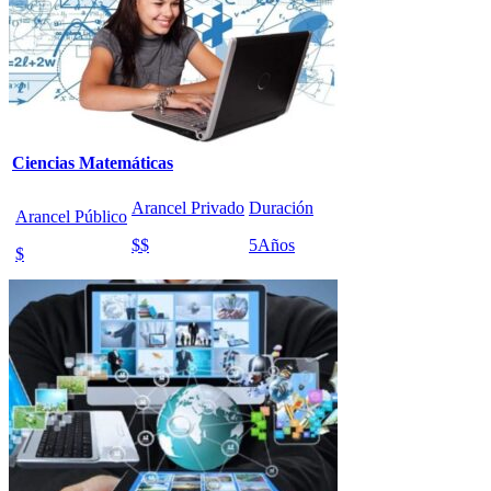
Ciencias Matemáticas
Arancel Privado
Duración
Arancel Público
$$
5
Años
$