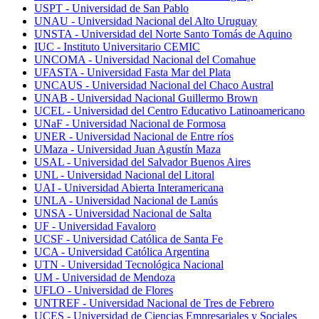
USPT - Universidad de San Pablo
UNAU - Universidad Nacional del Alto Uruguay
UNSTA - Universidad del Norte Santo Tomás de Aquino
IUC - Instituto Universitario CEMIC
UNCOMA - Universidad Nacional del Comahue
UFASTA - Universidad Fasta Mar del Plata
UNCAUS - Universidad Nacional del Chaco Austral
UNAB - Universidad Nacional Guillermo Brown
UCEL - Universidad del Centro Educativo Latinoamericano
UNaF - Universidad Nacional de Formosa
UNER - Universidad Nacional de Entre ríos
UMaza - Universidad Juan Agustín Maza
USAL - Universidad del Salvador Buenos Aires
UNL - Universidad Nacional del Litoral
UAI - Universidad Abierta Interamericana
UNLA - Universidad Nacional de Lanús
UNSA - Universidad Nacional de Salta
UF - Universidad Favaloro
UCSF - Universidad Católica de Santa Fe
UCA - Universidad Católica Argentina
UTN - Universidad Tecnológica Nacional
UM - Universidad de Mendoza
UFLO - Universidad de Flores
UNTREF - Universidad Nacional de Tres de Febrero
UCES - Universidad de Ciencias Empresariales y Sociales