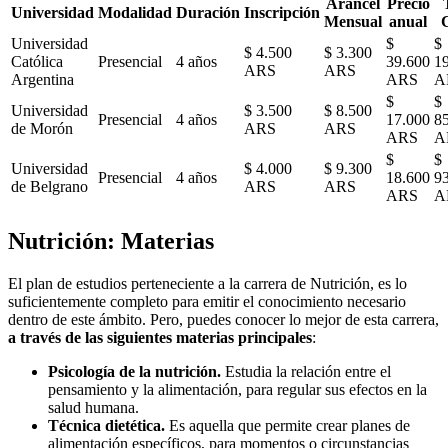
Arancel
Precio
Universidad
Modalidad
Duración
Inscripción
Mensual
anual
Universidad
$
$
$ 4.500
$ 3.300
Católica
Presencial
4 años
39.600
1
ARS
ARS
Argentina
ARS
A
$
$
Universidad
$ 3.500
$ 8.500
Presencial
4 años
17.000
8
de Morón
ARS
ARS
ARS
A
$
$
Universidad
$ 4.000
$ 9.300
Presencial
4 años
18.600
9
de Belgrano
ARS
ARS
ARS
A
Nutrición: Materias
El plan de estudios perteneciente a la carrera de Nutrición, es lo
suficientemente completo para emitir el conocimiento necesario
dentro de este ámbito. Pero, puedes conocer lo mejor de esta carrera,
a través de las siguientes materias principales
:
Psicología de la nutrición.
Estudia la relación entre el
pensamiento y la alimentación, para regular sus efectos en la
salud humana.
Técnica dietética.
Es aquella que permite crear planes de
alimentación específicos, para momentos o circunstancias