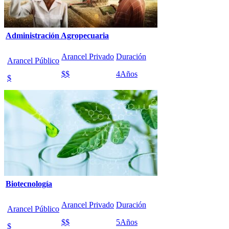
Administración Agropecuaria
Arancel Privado
Duración
Arancel Público
$$
4
Años
$
Biotecnología
Arancel Privado
Duración
Arancel Público
$$
5
Años
$