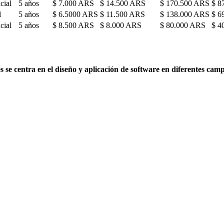
cial
5 años
$ 7.000 ARS
$ 14.500 ARS
$ 170.500 ARS
$ 8
l
5 años
$ 6.5000 ARS
$ 11.500 ARS
$ 138.000 ARS
$ 6
cial
5 años
$ 8.500 ARS
$ 8.000 ARS
$ 80.000 ARS
$ 4
s se centra en el diseño y aplicación de software en diferentes cam