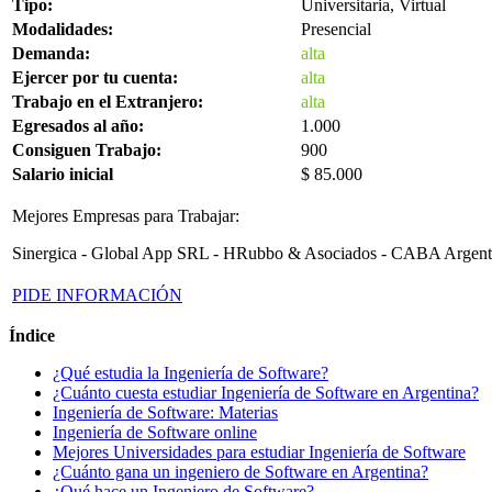
Tipo:
Universitaria, Virtual
Modalidades:
Presencial
Demanda:
alta
Ejercer por tu cuenta:
alta
Trabajo en el Extranjero:
alta
Egresados al año:
1.000
Consiguen Trabajo:
900
Salario inicial
$ 85.000
Mejores Empresas para Trabajar:
Sinergica - Global App SRL - HRubbo & Asociados - CABA Argent
PIDE INFORMACIÓN
Índice
¿Qué estudia la Ingeniería de Software?
¿Cuánto cuesta estudiar Ingeniería de Software en Argentina?
Ingeniería de Software: Materias
Ingeniería de Software online
Mejores Universidades para estudiar Ingeniería de Software
¿Cuánto gana un ingeniero de Software en Argentina?
¿Qué hace un Ingeniero de Software?